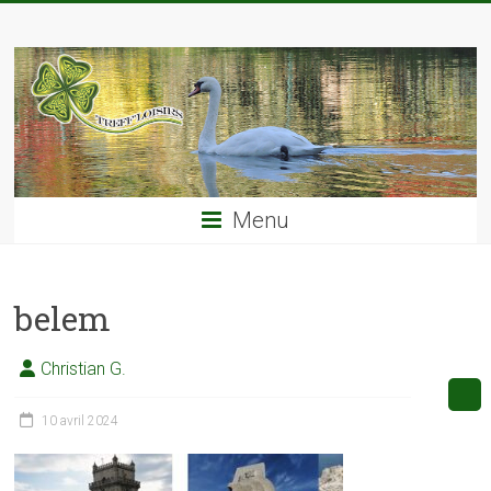
Skip
TREFF'LOISIRS
to
content
Menu
belem
Christian G.
10 avril 2024