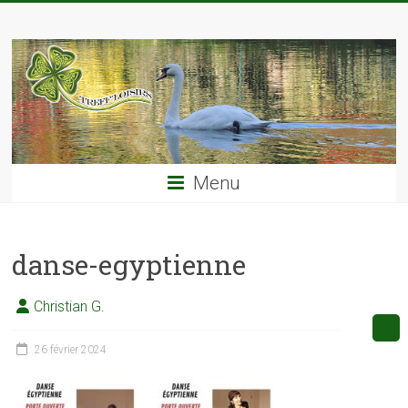
Skip
TREFF'LOISIRS
to
content
Menu
danse-egyptienne
Christian G.
26 février 2024