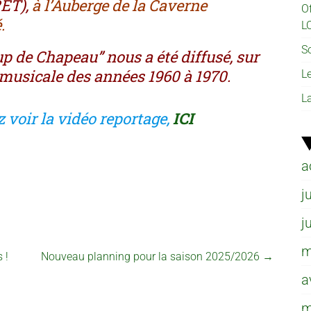
RET),
à l’Auberge de la Caverne
O
.
L
So
up de Chapeau” nous a été diffusé, sur
 musicale des années 1960 à 1970.
L
L
z voir la vidéo reportage,
ICI
a
j
j
m
 !
Nouveau planning pour la saison 2025/2026
→
a
m