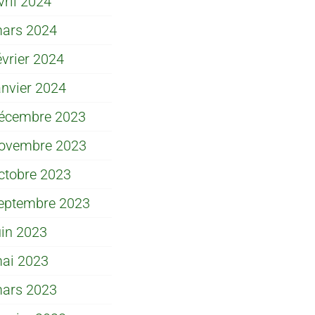
vril 2024
ars 2024
évrier 2024
anvier 2024
écembre 2023
ovembre 2023
ctobre 2023
eptembre 2023
uin 2023
ai 2023
ars 2023