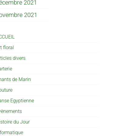
écembre 2021
ovembre 2021
CCUEIL
t floral
ticles divers
rterie
hants de Marin
outure
anse Egyptienne
vènements
istoire du Jour
nformatique