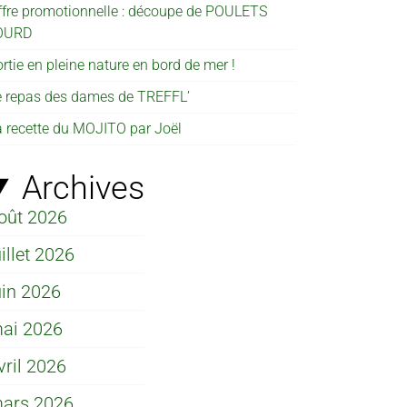
ffre promotionnelle : découpe de POULETS
OURD
rtie en pleine nature en bord de mer !
e repas des dames de TREFFL’
a recette du MOJITO par Joël
Archives
oût 2026
uillet 2026
uin 2026
ai 2026
vril 2026
ars 2026