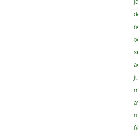
j
d
n
o
s
a
j
m
a
m
f