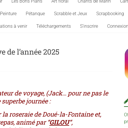
ur
Les Bons Plans
Art floral
Chants de Marin
Cart
Peinture
Pétanque
Scrabble et Jeux
Scrapbooking
ations à venir
Téléchargements
S’inscrire
Connexio
e de l’année 2025
ateur de voyage, (Jack… pour ne pas le
 superbe journée :
 la roseraie de Doué-la-Fontaine et,
O
repas, animé par “
GILOU
“,
p