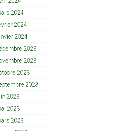
vril 2024
ars 2024
évrier 2024
anvier 2024
écembre 2023
ovembre 2023
ctobre 2023
eptembre 2023
uin 2023
ai 2023
ars 2023