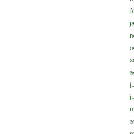
f
j
n
o
s
a
j
j
m
a
m