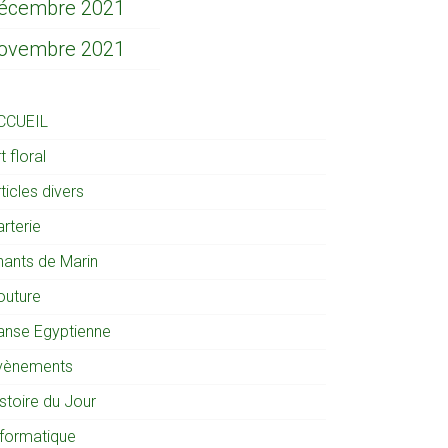
écembre 2021
ovembre 2021
CCUEIL
t floral
ticles divers
rterie
hants de Marin
outure
anse Egyptienne
vènements
stoire du Jour
nformatique