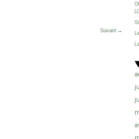
O
L
So
Suivant →
L
L
a
j
j
m
a
m