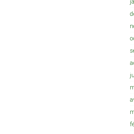
j
d
n
o
s
a
j
m
a
m
f