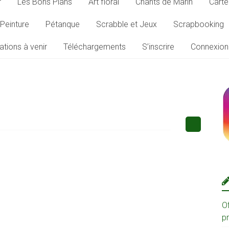
r
Les Bons Plans
Art floral
Chants de Marin
Carte
Peinture
Pétanque
Scrabble et Jeux
Scrapbooking
ations à venir
Téléchargements
S’inscrire
Connexion
O
p