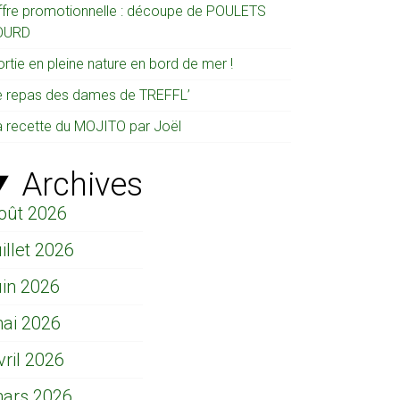
ffre promotionnelle : découpe de POULETS
OURD
rtie en pleine nature en bord de mer !
e repas des dames de TREFFL’
a recette du MOJITO par Joël
Archives
oût 2026
uillet 2026
uin 2026
ai 2026
vril 2026
ars 2026