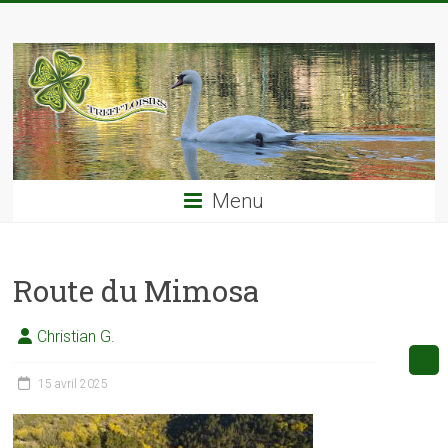
Skip
TREFF'LOISIRS
to
content
Menu
Route du Mimosa
Christian G.
15 avril 2025