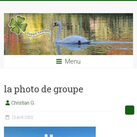
Skip
TREFF'LOISIRS
to
content
Menu
la photo de groupe
Christian G.
15 avril 2025