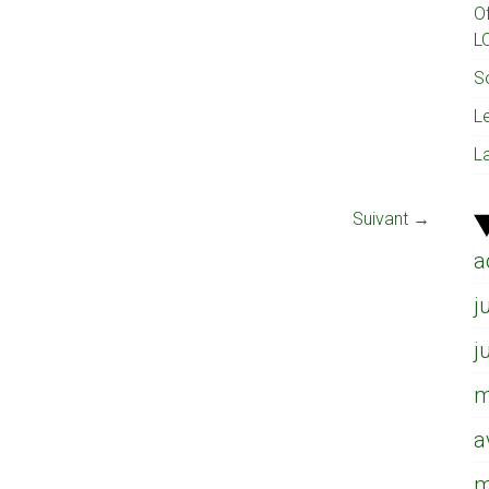
O
L
So
L
L
Suivant →
a
j
j
m
a
m