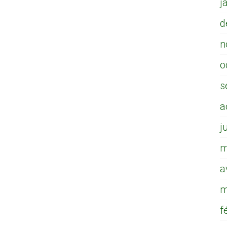
j
d
n
o
s
a
j
m
a
m
f