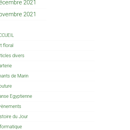
écembre 2021
ovembre 2021
CCUEIL
t floral
ticles divers
rterie
hants de Marin
outure
anse Egyptienne
vènements
stoire du Jour
nformatique