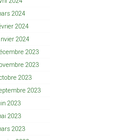
vril 2024
ars 2024
évrier 2024
anvier 2024
écembre 2023
ovembre 2023
ctobre 2023
eptembre 2023
uin 2023
ai 2023
ars 2023