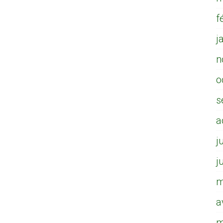
f
j
n
o
s
a
j
j
m
a
m