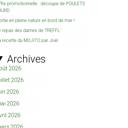
ffre promotionnelle : découpe de POULETS
OURD
rtie en pleine nature en bord de mer !
e repas des dames de TREFFL’
a recette du MOJITO par Joël
Archives
oût 2026
uillet 2026
uin 2026
ai 2026
vril 2026
ars 2026