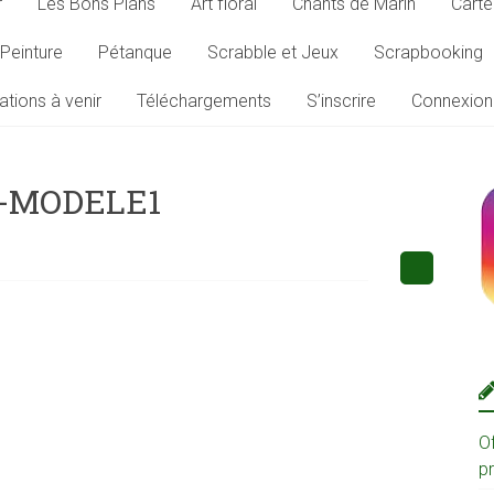
r
Les Bons Plans
Art floral
Chants de Marin
Carte
Peinture
Pétanque
Scrabble et Jeux
Scrapbooking
ations à venir
Téléchargements
S’inscrire
Connexion
L-MODELE1
O
p