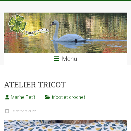
Skip
TREFF'LOISIRS
to
content
Menu
ATELIER TRICOT
Marine Petit
tricot et crochet
15 octobre 2022