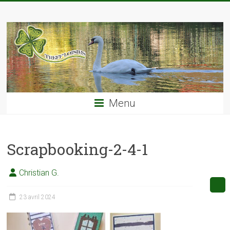
Skip
TREFF'LOISIRS
to
content
Menu
Scrapbooking-2-4-1
Christian G.
23 avril 2024