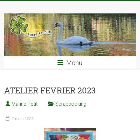
Skip
TREFF'LOISIRS
to
content
Menu
ATELIER FEVRIER 2023
Marine Petit
Scrapbooking
7 mars 2023