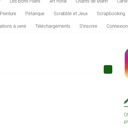
r
Les Bons Plans
Art floral
Chants de Marin
Carte
Peinture
Pétanque
Scrabble et Jeux
Scrapbooking
ations à venir
Téléchargements
S’inscrire
Connexion
O
p