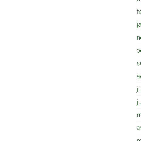
f
j
n
o
s
a
j
j
m
a
m