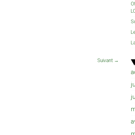
O
L
So
L
L
Suivant →
a
j
j
m
a
m