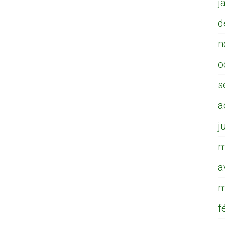
j
d
n
o
s
a
j
m
a
m
f