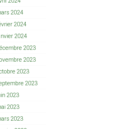
vril 2024
ars 2024
évrier 2024
anvier 2024
écembre 2023
ovembre 2023
ctobre 2023
eptembre 2023
uin 2023
ai 2023
ars 2023