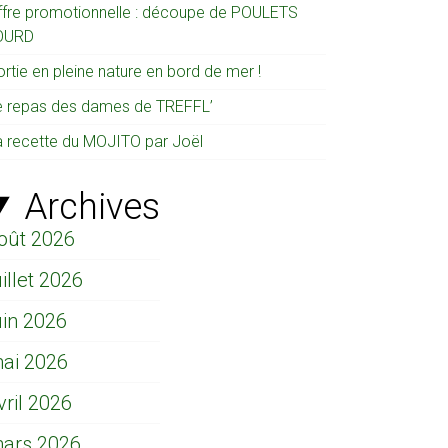
ffre promotionnelle : découpe de POULETS
OURD
rtie en pleine nature en bord de mer !
e repas des dames de TREFFL’
a recette du MOJITO par Joël
Archives
oût 2026
uillet 2026
uin 2026
ai 2026
vril 2026
ars 2026