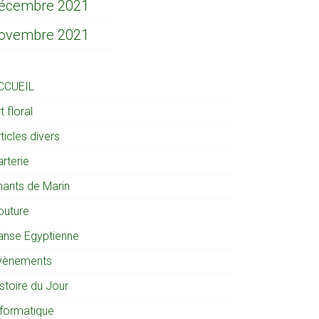
écembre 2021
ovembre 2021
CCUEIL
t floral
ticles divers
rterie
hants de Marin
outure
anse Egyptienne
vènements
stoire du Jour
nformatique