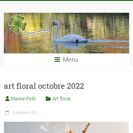
Skip
TREFF'LOISIRS
to
content
Menu
art floral octobre 2022
Marine Petit
Art floral
15 octobre 2022