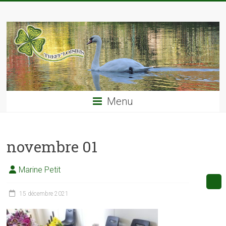
Skip
TREFF'LOISIRS
to
content
Menu
novembre 01
Marine Petit
15 décembre 2021