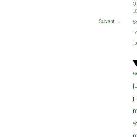
O
L
Suivant →
So
L
L
a
j
j
m
a
m