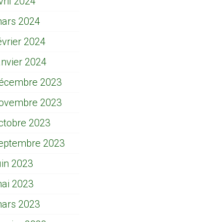
vril 2024
ars 2024
évrier 2024
anvier 2024
écembre 2023
ovembre 2023
ctobre 2023
eptembre 2023
uin 2023
ai 2023
ars 2023