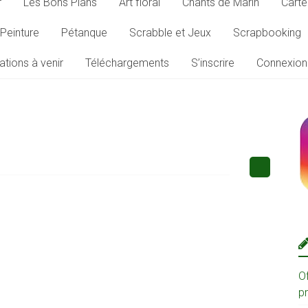
r
Les Bons Plans
Art floral
Chants de Marin
Carte
Peinture
Pétanque
Scrabble et Jeux
Scrapbooking
ations à venir
Téléchargements
S’inscrire
Connexion
O
p