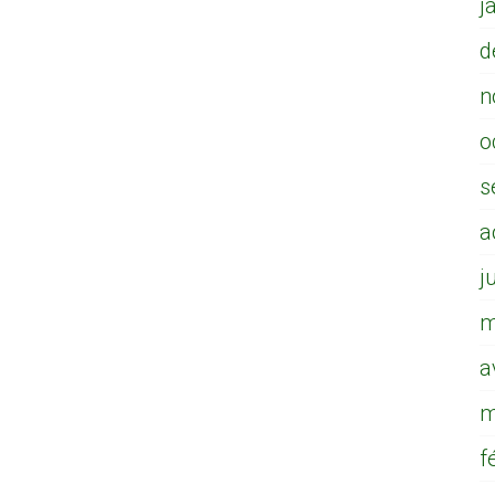
j
d
n
o
s
a
j
m
a
m
f