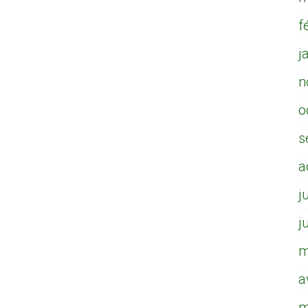
f
j
n
o
s
a
j
j
m
a
m