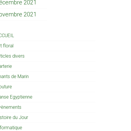
écembre 2021
ovembre 2021
CCUEIL
t floral
ticles divers
rterie
hants de Marin
outure
anse Egyptienne
vènements
stoire du Jour
nformatique