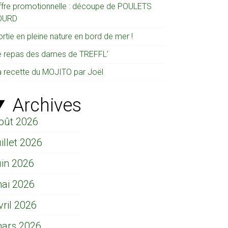
ffre promotionnelle : découpe de POULETS
OURD
rtie en pleine nature en bord de mer !
e repas des dames de TREFFL’
a recette du MOJITO par Joël
Archives
oût 2026
uillet 2026
uin 2026
ai 2026
vril 2026
ars 2026