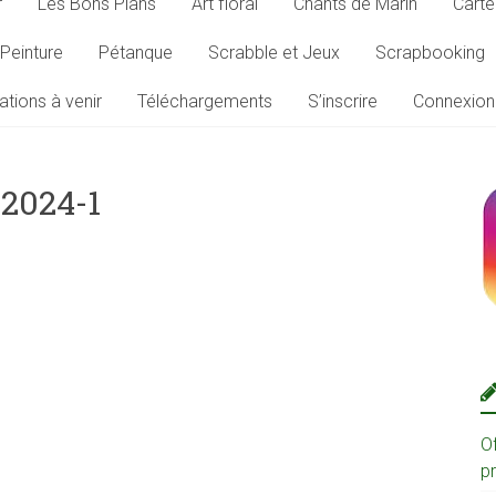
r
Les Bons Plans
Art floral
Chants de Marin
Carte
Peinture
Pétanque
Scrabble et Jeux
Scrapbooking
ations à venir
Téléchargements
S’inscrire
Connexion
2024-1
O
p