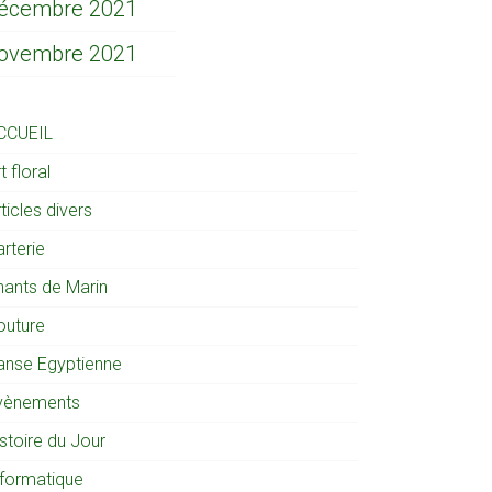
écembre 2021
ovembre 2021
CCUEIL
t floral
ticles divers
rterie
hants de Marin
outure
anse Egyptienne
vènements
stoire du Jour
nformatique