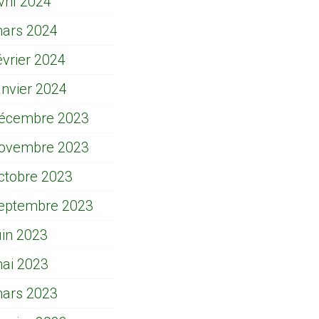
vril 2024
ars 2024
évrier 2024
anvier 2024
écembre 2023
ovembre 2023
ctobre 2023
eptembre 2023
uin 2023
ai 2023
ars 2023