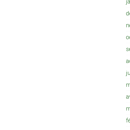
j
d
n
o
s
a
j
m
a
m
f