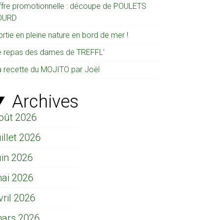
ffre promotionnelle : découpe de POULETS
OURD
rtie en pleine nature en bord de mer !
e repas des dames de TREFFL’
a recette du MOJITO par Joël
Archives
oût 2026
uillet 2026
uin 2026
ai 2026
vril 2026
ars 2026