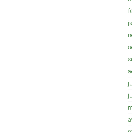
f
j
n
o
s
a
j
j
m
a
m