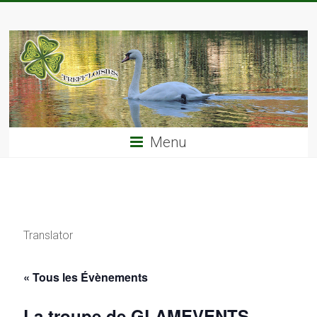
Skip
TREFF'LOISIRS
to
content
Menu
Translator
« Tous les Évènements
La troupe de GLAMEVENTS