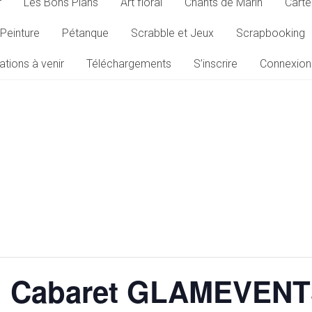
r
Les Bons Plans
Art floral
Chants de Marin
Carte
Peinture
Pétanque
Scrabble et Jeux
Scrapbooking
ations à venir
Téléchargements
S’inscrire
Connexion
 du Cabaret GLAMEVENT