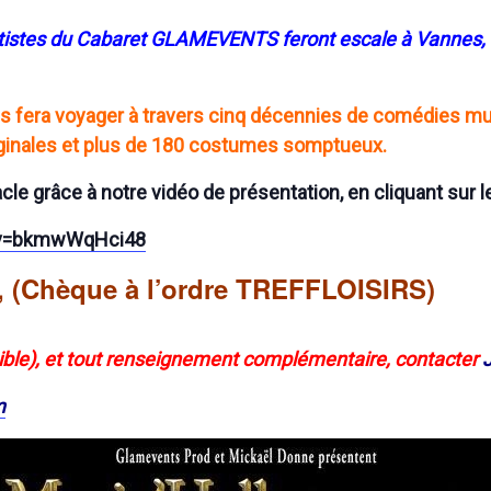
rtistes du Cabaret GLAMEVENTS feront escale à Vannes, a
era voyager à travers cinq décennies de comédies mus
riginales et plus de 180 costumes somptueux.
e grâce à notre vidéo de présentation, en cliquant sur le 
?v=bkmwWqHci48
ne, (Chèque à l’ordre TREFFLOISIRS)
sible), et tout renseignement complémentaire, contacter
m