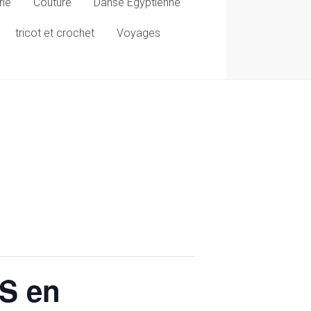
rie
Couture
Danse Egyptienne
tricot et crochet
Voyages
S en